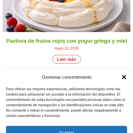
Pavlova de frutos rojos con yogur griego y miel
mayo 10, 2026
Leer más
Gestionar consentimiento
CONTÁCTANOS
Camino de
Para ofrecer las mejores experiencias, utilizamos tecnologías como las
Productores
Aviso legal
Montemayor s/n
cookies para almacenar y/o acceder a la información del dispositivo. El
de
21800 Moguer.
Política de
consentimiento de estas tecnologías nos permitirá procesar datos como el
fresas,
Huelva ESPAÑA.
privacidad
comportamiento de navegación o las identificaciones únicas en este sitio.
frambuesas,
Canal de denuncias
No consentir o retirar el consentimiento, puede afectar negativamente a
arándanos
info@cunadeplatero.com
y
ciertas características y funciones.
+34 959 37 21
moras
desde
25
1988.
Aceptar