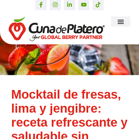
Mocktail de fresas,
lima y jengibre:
receta refrescante y
saludable sin