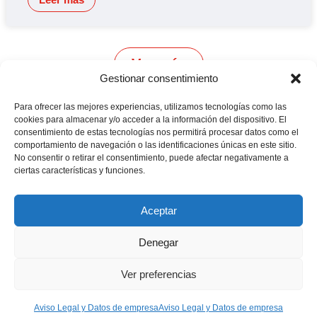
Ver más
Gestionar consentimiento
CONTÁCTANOS
Para ofrecer las mejores experiencias, utilizamos tecnologías como las
Camino de
cookies para almacenar y/o acceder a la información del dispositivo. El
Productores
Aviso legal
Montemayor s/n
consentimiento de estas tecnologías nos permitirá procesar datos como el
de
21800 Moguer.
Política de
comportamiento de navegación o las identificaciones únicas en este sitio.
fresas,
Huelva ESPAÑA.
privacidad
frambuesas,
No consentir o retirar el consentimiento, puede afectar negativamente a
Canal de denuncias
arándanos
ciertas características y funciones.
info@cunadeplatero.com
Canal de denuncias
y
+34 959 37 21
moras
medio ambiente
desde
25
Aceptar
1988.
Calidad
MATERIALES
y
CORPORATIVOS
Denegar
sostenibilidad
Logotipo -
en
Dossier español -
cada
Ver preferencias
berry.
Dossier inglés
Aviso Legal y Datos de empresa
Aviso Legal y Datos de empresa