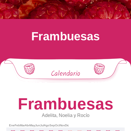
Frambuesas
Calendario
Frambuesas
Adelita, Noelia y Rocío
Ene
Feb
Mar
Abr
May
Jun
Jul
Ago
Sep
Oct
Nov
Dic