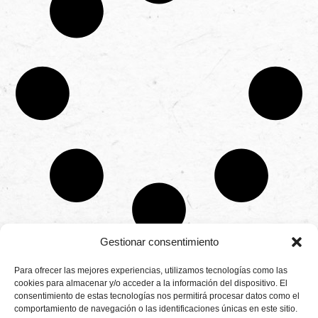
Gestionar consentimiento
CONTÁCTANOS
Para ofrecer las mejores experiencias, utilizamos tecnologías como las
Camino de
cookies para almacenar y/o acceder a la información del dispositivo. El
Productores
Aviso legal
Montemayor s/n
consentimiento de estas tecnologías nos permitirá procesar datos como el
de
21800 Moguer.
Política de
fresas,
comportamiento de navegación o las identificaciones únicas en este sitio.
Huelva ESPAÑA.
privacidad