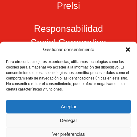
Prelsi
Responsabilidad
Social Corporativa
Gestionar consentimiento
CONTÁCTANOS
Para ofrecer las mejores experiencias, utilizamos tecnologías como las
Camino de
cookies para almacenar y/o acceder a la información del dispositivo. El
Productores
Aviso legal
Montemayor s/n
consentimiento de estas tecnologías nos permitirá procesar datos como el
de
21800 Moguer.
Política de
fresas,
comportamiento de navegación o las identificaciones únicas en este sitio.
Huelva ESPAÑA.
privacidad
frambuesas,
No consentir o retirar el consentimiento, puede afectar negativamente a
Canal de denuncias
arándanos
ciertas características y funciones.
info@cunadeplatero.com
Canal de denuncias
y
+34 959 37 21
moras
medio ambiente
desde
25
Aceptar
1988.
Calidad
MATERIALES
y
CORPORATIVOS
Denegar
sostenibilidad
Logotipo -
en
Dossier español -
cada
Ver preferencias