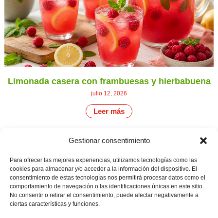
Limonada casera con frambuesas y hierbabuena
julio 12, 2026
Leer más
Gestionar consentimiento
CONTÁCTANOS
Camino de
Para ofrecer las mejores experiencias, utilizamos tecnologías como las
Productores
Aviso legal
Montemayor s/n
cookies para almacenar y/o acceder a la información del dispositivo. El
de
21800 Moguer.
Política de
consentimiento de estas tecnologías nos permitirá procesar datos como el
fresas,
Huelva ESPAÑA.
privacidad
comportamiento de navegación o las identificaciones únicas en este sitio.
frambuesas,
Canal de denuncias
No consentir o retirar el consentimiento, puede afectar negativamente a
arándanos
info@cunadeplatero.com
y
ciertas características y funciones.
+34 959 37 21
moras