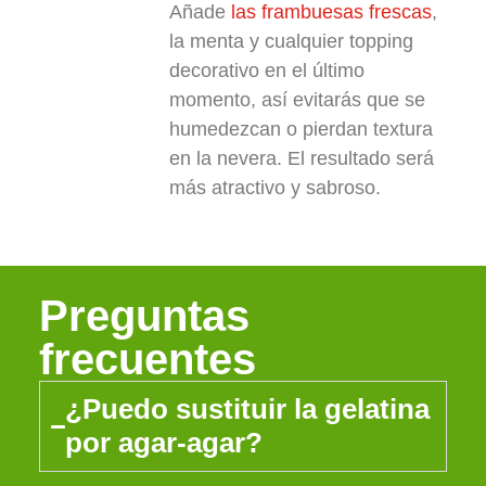
Añade
las frambuesas frescas
,
la menta y cualquier topping
decorativo en el último
momento, así evitarás que se
humedezcan o pierdan textura
en la nevera. El resultado será
más atractivo y sabroso.
Preguntas
frecuentes
¿Puedo sustituir la gelatina
por agar-agar?