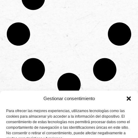
Gestionar consentimiento
CONTÁCTANOS
Para ofrecer las mejores experiencias, utilizamos tecnologías como las
Camino de
cookies para almacenar y/o acceder a la información del dispositivo. El
Productores
Aviso legal
Montemayor s/n
consentimiento de estas tecnologías nos permitirá procesar datos como el
de
21800 Moguer.
Política de
fresas,
comportamiento de navegación o las identificaciones únicas en este sitio.
Huelva ESPAÑA.
privacidad
frambuesas,
No consentir o retirar el consentimiento, puede afectar negativamente a
Canal de denuncias
arándanos