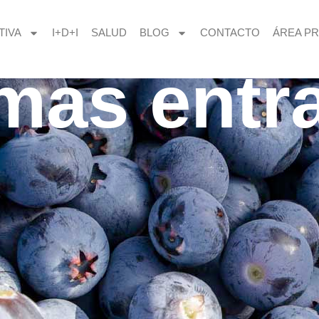
TIVA
I+D+I
SALUD
BLOG
CONTACTO
ÁREA PR
imas entr