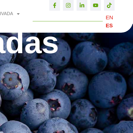
IVADA
EN
ES
adas