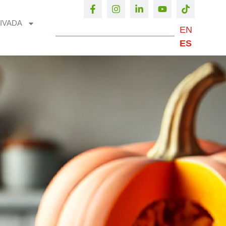
IVADA
EN
ES