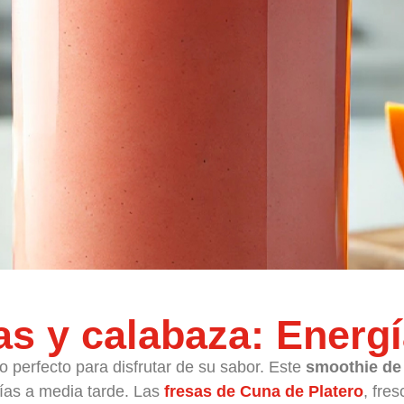
as y calabaza: Energí
 perfecto para disfrutar de su sabor. Este
smoothie de 
gías a media tarde. Las
fresas de Cuna de Platero
, fre