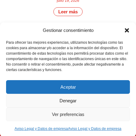
julio 19, 2026
Leer más
Gestionar consentimiento
CONTÁCTANOS
Camino de
Para ofrecer las mejores experiencias, utilizamos tecnologías como las
Productores
Aviso legal
Montemayor s/n
cookies para almacenar y/o acceder a la información del dispositivo. El
de
21800 Moguer.
Política de
consentimiento de estas tecnologías nos permitirá procesar datos como el
fresas,
Huelva ESPAÑA.
privacidad
comportamiento de navegación o las identificaciones únicas en este sitio.
frambuesas,
Canal de denuncias
arándanos
No consentir o retirar el consentimiento, puede afectar negativamente a
info@cunadeplatero.com
y
ciertas características y funciones.
+34 959 37 21
moras
desde
25
1988.
Aceptar
Calidad
MATERIALES
y
CORPORATIVOS
sostenibilidad
Denegar
Logotipo -
en
Dossier español -
cada
berry.
Dossier inglés
Ver preferencias
Aviso Legal y Datos de empresa
Aviso Legal y Datos de empresa
Desarrollado por Emociona