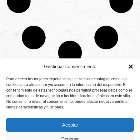
Gestionar consentimiento
CONTÁCTANOS
Para ofrecer las mejores experiencias, utilizamos tecnologías como las
Camino de
cookies para almacenar y/o acceder a la información del dispositivo. El
Productores
Aviso legal
Montemayor s/n
consentimiento de estas tecnologías nos permitirá procesar datos como el
de
21800 Moguer.
Política de
fresas,
comportamiento de navegación o las identificaciones únicas en este sitio.
Huelva ESPAÑA.
privacidad
frambuesas,
No consentir o retirar el consentimiento, puede afectar negativamente a
Canal de denuncias
arándanos
ciertas características y funciones.
info@cunadeplatero.com
Canal de denuncias
y
+34 959 37 21
moras
medio ambiente
desde
25
Aceptar
1988.
Calidad
MATERIALES
y
CORPORATIVOS
Denegar