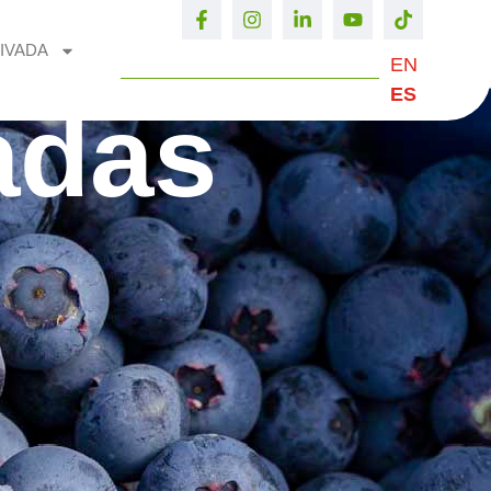
IVADA
EN
ES
adas