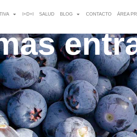
TIVA
I+D+I
SALUD
BLOG
CONTACTO
ÁREA PR
imas entr