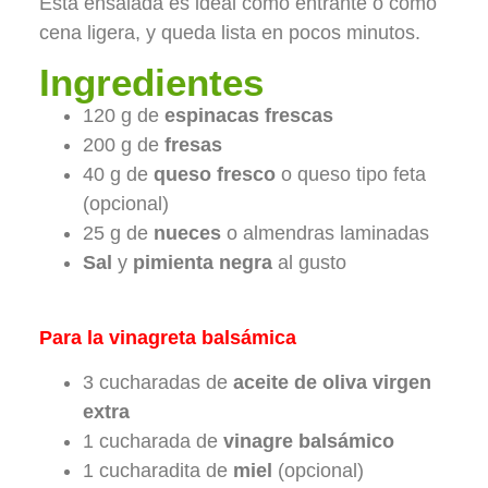
Esta ensalada es ideal como entrante o como
cena ligera, y queda lista en pocos minutos.
Ingredientes
120 g de
espinacas frescas
200 g de
fresas
40 g de
queso fresco
o queso tipo feta
(opcional)
25 g de
nueces
o almendras laminadas
Sal
y
pimienta negra
al gusto
Para la vinagreta balsámica
3 cucharadas de
aceite de oliva virgen
extra
1 cucharada de
vinagre balsámico
1 cucharadita de
miel
(opcional)