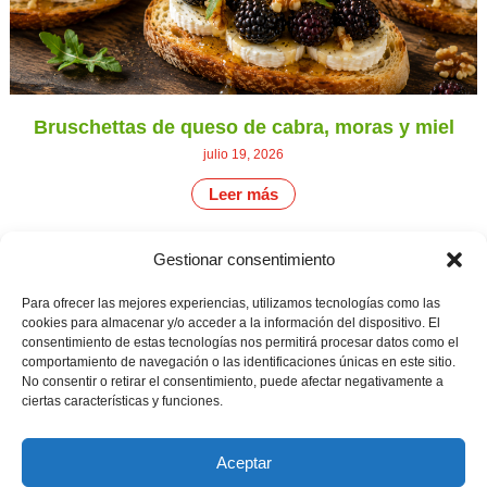
Bruschettas de queso de cabra, moras y miel
julio 19, 2026
Leer más
Gestionar consentimiento
CONTÁCTANOS
Camino de
Para ofrecer las mejores experiencias, utilizamos tecnologías como las
Productores
Aviso legal
Montemayor s/n
cookies para almacenar y/o acceder a la información del dispositivo. El
de
21800 Moguer.
Política de
consentimiento de estas tecnologías nos permitirá procesar datos como el
fresas,
Huelva ESPAÑA.
privacidad
comportamiento de navegación o las identificaciones únicas en este sitio.
frambuesas,
Canal de denuncias
No consentir o retirar el consentimiento, puede afectar negativamente a
arándanos
info@cunadeplatero.com
y
ciertas características y funciones.
+34 959 37 21
moras
desde
25
1988.
Aceptar
Calidad
MATERIALES