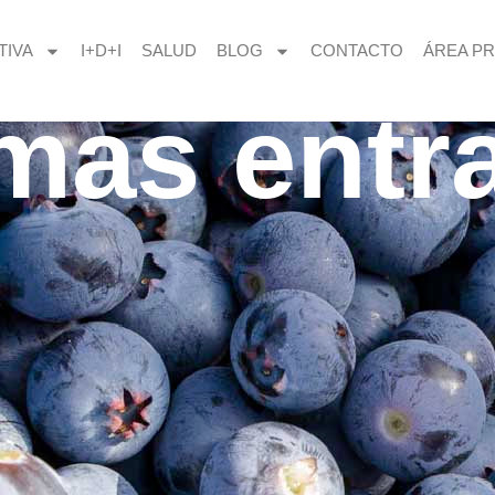
TIVA
I+D+I
SALUD
BLOG
CONTACTO
ÁREA PR
imas entr