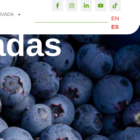
IVADA
EN
ES
adas