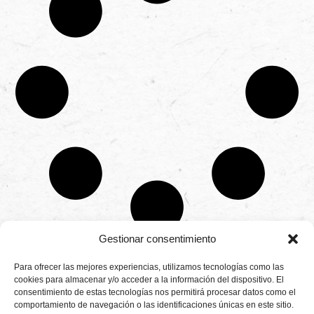
Gestionar consentimiento
CONTÁCTANOS
Para ofrecer las mejores experiencias, utilizamos tecnologías como las
Camino de
cookies para almacenar y/o acceder a la información del dispositivo. El
Productores
Aviso legal
Montemayor s/n
consentimiento de estas tecnologías nos permitirá procesar datos como el
de
21800 Moguer.
Política de
fresas,
comportamiento de navegación o las identificaciones únicas en este sitio.
Huelva ESPAÑA.
privacidad