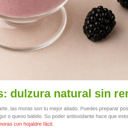
: dulzura natural sin r
arte, las moras son tu mejor aliado. Puedes preparar p
ur o queso batido. Su poder antioxidante hace que esto
moras con hojaldre fácil.