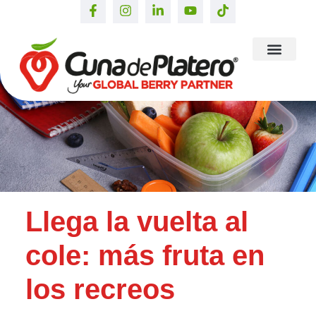
Llega la vuelta al
cole: más fruta en
los recreos