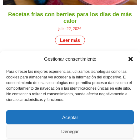
Recetas frías con berries para los días de más
calor
julio 22, 2026
Leer más
Gestionar consentimiento
CONTÁCTANOS
Camino de
Para ofrecer las mejores experiencias, utilizamos tecnologías como las
Productores
Aviso legal
Montemayor s/n
cookies para almacenar y/o acceder a la información del dispositivo. El
de
21800 Moguer.
Política de
consentimiento de estas tecnologías nos permitirá procesar datos como el
fresas,
Huelva ESPAÑA.
privacidad
comportamiento de navegación o las identificaciones únicas en este sitio.
frambuesas,
Canal de denuncias
No consentir o retirar el consentimiento, puede afectar negativamente a
arándanos
info@cunadeplatero.com
y
ciertas características y funciones.
+34 959 37 21
moras
desde
25
1988.
Aceptar
Calidad
MATERIALES
y
CORPORATIVOS
sostenibilidad
Denegar
Logotipo -
en
Dossier español -
cada