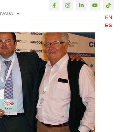
IVADA
EN
ES