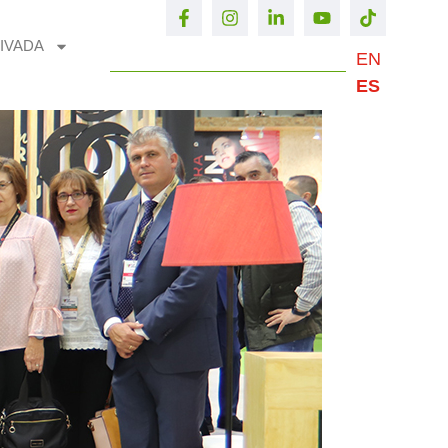
IVADA
EN
ES