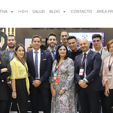
TIVA
I+D+I
SALUD
BLOG
CONTACTO
ÁREA PR