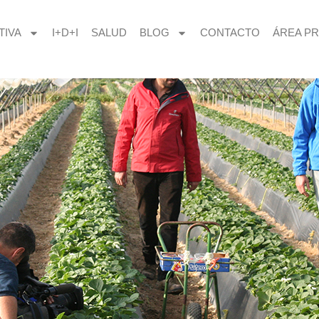
TIVA
I+D+I
SALUD
BLOG
CONTACTO
ÁREA PR