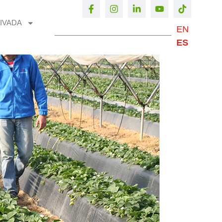
IVADA
EN
ES