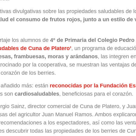
tivas divulgativas sobre las propiedades saludables de l
alud el consumo de frutos rojos, junto a un estilo de
rtaje los alumnos de
4º de Primaria del Colegio Pedr
dables de Cuna de Platero’
, un programa de educació
resas, frambuesas, moras y arándanos
, las integren e
trocinado por la cooperativa, se muestran las ventajas 
 corazón de los berries.
r añadido más: están
reconocidas por la Fundación Es
as son
cardiosaludables
, beneficiosas para el corazón.
rgio Sainz, director comercial de Cuna de Platero, y J
uesas del agricultor Juan Manuel Ramos. Ambos explicar
 recomendaciones a los espectadores, así como las ven
es descubrir todas las propiedades de los berries de Cun