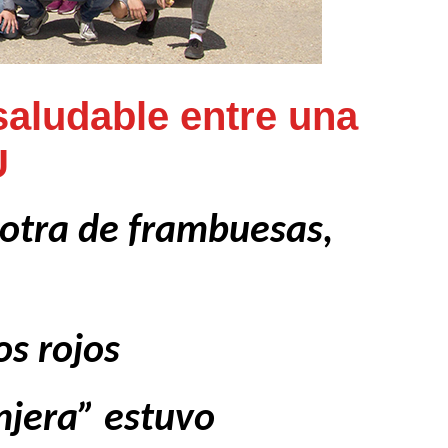
saludable entre una
U
y otra de frambuesas,
s rojos
njera” estuvo