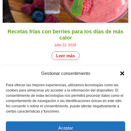
Recetas frías con berries para los días de más
calor
julio 22, 2026
Leer más
Gestionar consentimiento
CONTÁCTANOS
Camino de
Para ofrecer las mejores experiencias, utilizamos tecnologías como las
Productores
Aviso legal
Montemayor s/n
cookies para almacenar y/o acceder a la información del dispositivo. El
de
21800 Moguer.
Política de
consentimiento de estas tecnologías nos permitirá procesar datos como el
fresas,
Huelva ESPAÑA.
privacidad
comportamiento de navegación o las identificaciones únicas en este sitio.
frambuesas,
Canal de denuncias
No consentir o retirar el consentimiento, puede afectar negativamente a
arándanos
info@cunadeplatero.com
y
ciertas características y funciones.
+34 959 37 21
moras
desde
25
1988.
Aceptar
Calidad