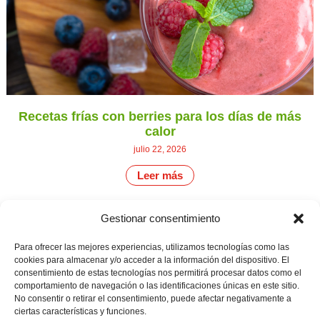
Recetas frías con berries para los días de más
calor
julio 22, 2026
Leer más
Gestionar consentimiento
CONTÁCTANOS
Camino de
Para ofrecer las mejores experiencias, utilizamos tecnologías como las
Productores
Aviso legal
Montemayor s/n
cookies para almacenar y/o acceder a la información del dispositivo. El
de
21800 Moguer.
Política de
consentimiento de estas tecnologías nos permitirá procesar datos como el
fresas,
Huelva ESPAÑA.
privacidad
comportamiento de navegación o las identificaciones únicas en este sitio.
frambuesas,
Canal de denuncias
arándanos
No consentir o retirar el consentimiento, puede afectar negativamente a
info@cunadeplatero.com
y
ciertas características y funciones.
+34 959 37 21