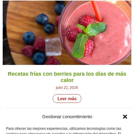
Recetas frías con berries para los días de más
calor
julio 22, 2026
Leer más
Gestionar consentimiento
CONTÁCTANOS
Camino de
Para ofrecer las mejores experiencias, utilizamos tecnologías como las
Productores
Aviso legal
Montemayor s/n