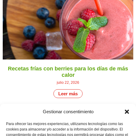
Recetas frías con berries para los días de más
calor
julio 22, 2026
Leer más
Gestionar consentimiento
CONTÁCTANOS
Camino de
Para ofrecer las mejores experiencias, utilizamos tecnologías como las
Productores
Aviso legal
Montemayor s/n
cookies para almacenar y/o acceder a la información del dispositivo. El
de
21800 Moguer.
Política de
consentimiento de estas tecnologías nos permitirá procesar datos como el