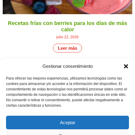
Recetas frías con berries para los días de más
calor
julio 22, 2026
Leer más
Gestionar consentimiento
CONTÁCTANOS
Camino de
Para ofrecer las mejores experiencias, utilizamos tecnologías como las
Productores
Aviso legal
Montemayor s/n
cookies para almacenar y/o acceder a la información del dispositivo. El
de
21800 Moguer.
Política de
consentimiento de estas tecnologías nos permitirá procesar datos como el
fresas,
Huelva ESPAÑA.
privacidad
comportamiento de navegación o las identificaciones únicas en este sitio.
frambuesas,
Canal de denuncias
No consentir o retirar el consentimiento, puede afectar negativamente a
arándanos
info@cunadeplatero.com
y
ciertas características y funciones.
+34 959 37 21
moras
desde
25
1988.
Aceptar
Calidad
MATERIALES
y
CORPORATIVOS
sostenibilidad