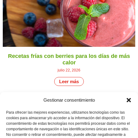
Recetas frías con berries para los días de más
calor
julio 22, 2026
Leer más
Gestionar consentimiento
CONTÁCTANOS
Camino de
Para ofrecer las mejores experiencias, utilizamos tecnologías como las
Productores
Aviso legal
Montemayor s/n
cookies para almacenar y/o acceder a la información del dispositivo. El
de
21800 Moguer.
Política de
consentimiento de estas tecnologías nos permitirá procesar datos como el
fresas,
Huelva ESPAÑA.
privacidad
comportamiento de navegación o las identificaciones únicas en este sitio.
frambuesas,
Canal de denuncias
arándanos
No consentir o retirar el consentimiento, puede afectar negativamente a
info@cunadeplatero.com