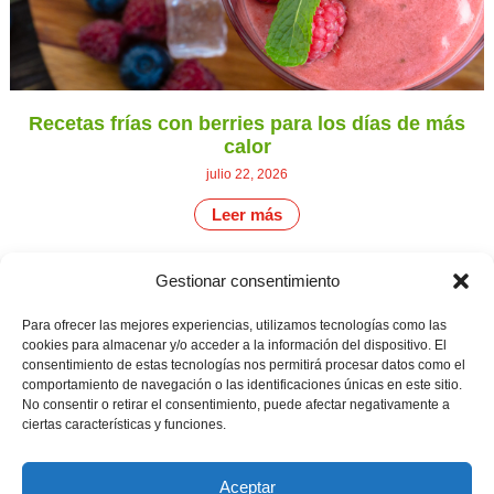
Recetas frías con berries para los días de más
calor
julio 22, 2026
Leer más
Gestionar consentimiento
CONTÁCTANOS
Camino de
Para ofrecer las mejores experiencias, utilizamos tecnologías como las
Productores
Aviso legal
Montemayor s/n
cookies para almacenar y/o acceder a la información del dispositivo. El
de
21800 Moguer.
Política de
consentimiento de estas tecnologías nos permitirá procesar datos como el
fresas,
Huelva ESPAÑA.
privacidad
comportamiento de navegación o las identificaciones únicas en este sitio.
frambuesas,
Canal de denuncias
No consentir o retirar el consentimiento, puede afectar negativamente a
arándanos
info@cunadeplatero.com
y
ciertas características y funciones.
+34 959 37 21
moras
desde
25
1988.
Aceptar