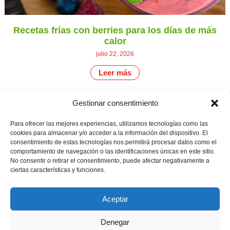
Recetas frías con berries para los días de más
calor
julio 22, 2026
Leer más
Gestionar consentimiento
CONTÁCTANOS
Camino de
Para ofrecer las mejores experiencias, utilizamos tecnologías como las
Productores
Aviso legal
Montemayor s/n
cookies para almacenar y/o acceder a la información del dispositivo. El
de
21800 Moguer.
Política de
consentimiento de estas tecnologías nos permitirá procesar datos como el
fresas,
Huelva ESPAÑA.
privacidad
comportamiento de navegación o las identificaciones únicas en este sitio.
frambuesas,
Canal de denuncias
No consentir o retirar el consentimiento, puede afectar negativamente a
arándanos
info@cunadeplatero.com
y
ciertas características y funciones.
+34 959 37 21
moras
desde
25
1988.
Aceptar
Calidad
MATERIALES
y
CORPORATIVOS
sostenibilidad
Denegar
Logotipo -
en