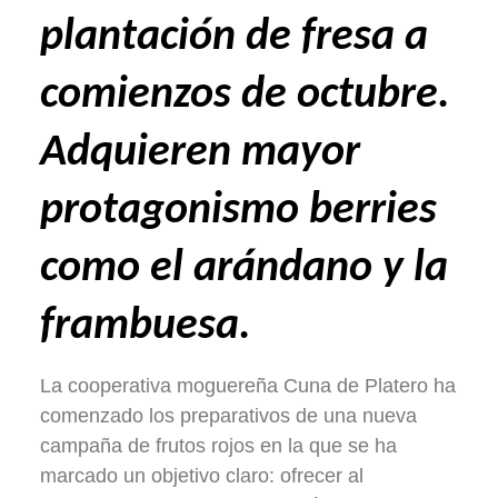
plantación de fresa a
comienzos de octubre.
Adquieren mayor
protagonismo berries
como el arándano y la
frambuesa.
La cooperativa moguereña Cuna de Platero ha
comenzado los preparativos de una nueva
campaña de frutos rojos en la que se ha
marcado un objetivo claro: ofrecer al