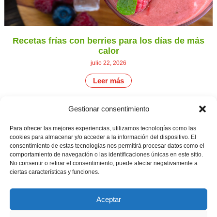
Recetas frías con berries para los días de más
calor
julio 22, 2026
Leer más
Gestionar consentimiento
CONTÁCTANOS
Camino de
Para ofrecer las mejores experiencias, utilizamos tecnologías como las
Productores
Aviso legal
Montemayor s/n
cookies para almacenar y/o acceder a la información del dispositivo. El
de
21800 Moguer.
Política de
consentimiento de estas tecnologías nos permitirá procesar datos como el
fresas,
Huelva ESPAÑA.
privacidad
comportamiento de navegación o las identificaciones únicas en este sitio.
frambuesas,
Canal de denuncias
No consentir o retirar el consentimiento, puede afectar negativamente a
arándanos
info@cunadeplatero.com
ciertas características y funciones.
y
+34 959 37 21
moras
desde
25
1988.
Aceptar
Calidad
MATERIALES
y
CORPORATIVOS