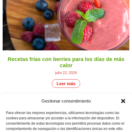
Recetas frías con berries para los días de más
calor
julio 22, 2026
Leer más
Gestionar consentimiento
CONTÁCTANOS
Camino de
Para ofrecer las mejores experiencias, utilizamos tecnologías como las
Productores
Aviso legal
Montemayor s/n
cookies para almacenar y/o acceder a la información del dispositivo. El
de
21800 Moguer.
Política de
consentimiento de estas tecnologías nos permitirá procesar datos como el
fresas,
Huelva ESPAÑA.
privacidad
comportamiento de navegación o las identificaciones únicas en este sitio.
frambuesas,