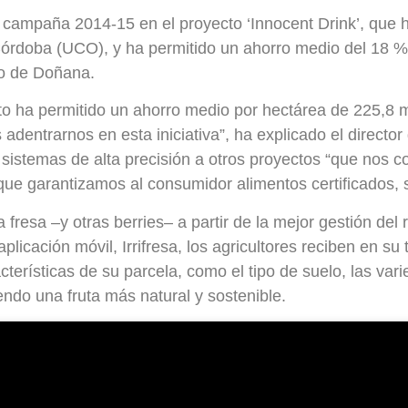
a campaña 2014-15 en el proyecto ‘Innocent Drink’, que h
e Córdoba (UCO), y ha permitido un ahorro medio del 18
o de Doñana.
to ha permitido un ahorro medio por hectárea de 225,8 
entrarnos en esta iniciativa”, ha explicado el directo
 sistemas de alta precisión a otros proyectos “que nos
ue garantizamos al consumidor alimentos certificados, s
a fresa –y otras berries– a partir de la mejor gestión del r
plicación móvil, Irrifresa, los agricultores reciben en su
erísticas de su parcela, como el tipo de suelo, las vari
endo una fruta más natural y sostenible.