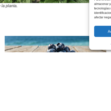
almacenar y/
la planta.
tecnologías
identificaci
afectar nega
A
Arándanos en verano: snacks saludables para
llevar a la playa, la piscina o el trabajo
julio 29, 2026
Leer más