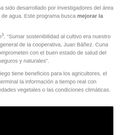
a sido desarrollado por investigadores del área
 % de agua. Este programa busca
mejorar la
3
m
. “Sumar sostenibilidad al cultivo era nuestro
r general de la cooperativa, Juan Báñez. Cuna
 comprometen con el buen estado de salud del
eguros y naturales”.
iego tiene beneficios para los agricultores, el
 terminal la información a tiempo real con
edades vegetales o las condiciones climáticas.