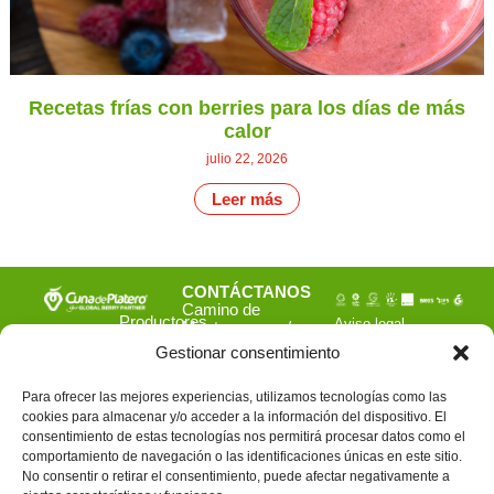
Recetas frías con berries para los días de más
calor
julio 22, 2026
Leer más
CONTÁCTANOS
Camino de
Productores
Aviso legal
Montemayor s/n
de
21800 Moguer.
Política de
Gestionar consentimiento
fresas,
Huelva ESPAÑA.
privacidad
frambuesas,
Canal de denuncias
arándanos
Para ofrecer las mejores experiencias, utilizamos tecnologías como las
info@cunadeplatero.com
y
cookies para almacenar y/o acceder a la información del dispositivo. El
+34 959 37 21
moras
consentimiento de estas tecnologías nos permitirá procesar datos como el
desde
25
comportamiento de navegación o las identificaciones únicas en este sitio.
1988.
No consentir o retirar el consentimiento, puede afectar negativamente a
Calidad
MATERIALES