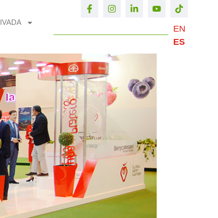
IVADA
EN
ES