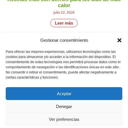
calor
julio 22, 2026
Leer más
Gestionar consentimiento
CONTÁCTANOS
Camino de
Para ofrecer las mejores experiencias, utilizamos tecnologías como las
Productores
Aviso legal
Montemayor s/n
cookies para almacenar y/o acceder a la información del dispositivo. El
de
21800 Moguer.
Política de
consentimiento de estas tecnologías nos permitirá procesar datos como el
fresas,
Huelva ESPAÑA.
privacidad
comportamiento de navegación o las identificaciones únicas en este sitio.
frambuesas,
Canal de denuncias
No consentir o retirar el consentimiento, puede afectar negativamente a
arándanos
info@cunadeplatero.com
y
ciertas características y funciones.
+34 959 37 21
moras
desde
25
1988.
Aceptar
Calidad
MATERIALES
y
CORPORATIVOS
sostenibilidad
Denegar
Logotipo -
en
Dossier español -
cada
berry.
Ver preferencias
Dossier inglés