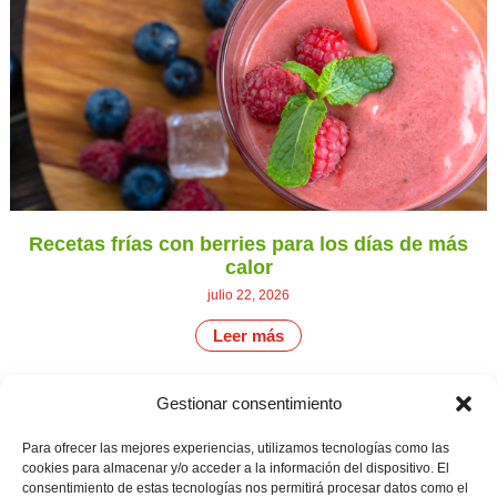
Recetas frías con berries para los días de más
calor
julio 22, 2026
Leer más
Gestionar consentimiento
CONTÁCTANOS
Camino de
Para ofrecer las mejores experiencias, utilizamos tecnologías como las
Productores
Aviso legal
Montemayor s/n
cookies para almacenar y/o acceder a la información del dispositivo. El
de
21800 Moguer.
Política de
consentimiento de estas tecnologías nos permitirá procesar datos como el
fresas,