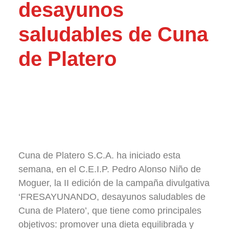
desayunos
saludables de Cuna
de Platero
La campaña divulgativa tiene previsto
dar a conocer el sabor y las
propiedades saludables y nutritivas de
las fresas y frutos rojos a más de 3000
niños de entre 3 y 12 años
Cuna de Platero S.C.A. ha iniciado esta
semana, en el C.E.I.P. Pedro Alonso Niño de
Moguer, la II edición de la campaña divulgativa
‘FRESAYUNANDO, desayunos saludables de
Cuna de Platero’, que tiene como principales
objetivos: promover una dieta equilibrada y