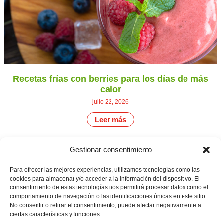
Recetas frías con berries para los días de más
calor
julio 22, 2026
Leer más
Gestionar consentimiento
CONTÁCTANOS
Camino de
Para ofrecer las mejores experiencias, utilizamos tecnologías como las
Productores
Aviso legal
Montemayor s/n
cookies para almacenar y/o acceder a la información del dispositivo. El
de
21800 Moguer.
Política de
consentimiento de estas tecnologías nos permitirá procesar datos como el
fresas,
Huelva ESPAÑA.
privacidad
comportamiento de navegación o las identificaciones únicas en este sitio.
frambuesas,
Canal de denuncias
arándanos
No consentir o retirar el consentimiento, puede afectar negativamente a
info@cunadeplatero.com
y
ciertas características y funciones.
+34 959 37 21