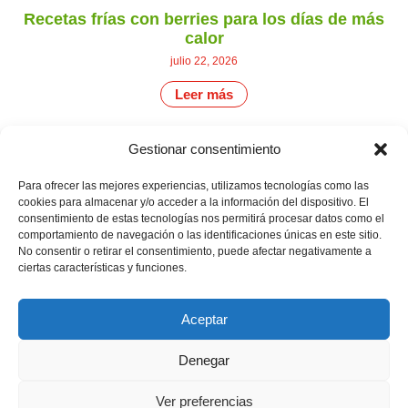
Recetas frías con berries para los días de más
calor
julio 22, 2026
Leer más
Gestionar consentimiento
CONTÁCTANOS
Camino de
Para ofrecer las mejores experiencias, utilizamos tecnologías como las
Productores
Aviso legal
Montemayor s/n
cookies para almacenar y/o acceder a la información del dispositivo. El
de
21800 Moguer.
Política de
consentimiento de estas tecnologías nos permitirá procesar datos como el
fresas,
Huelva ESPAÑA.
privacidad
comportamiento de navegación o las identificaciones únicas en este sitio.
frambuesas,
Canal de denuncias
No consentir o retirar el consentimiento, puede afectar negativamente a
arándanos
info@cunadeplatero.com
y
ciertas características y funciones.
+34 959 37 21
moras
desde
25
1988.
Aceptar
Calidad
MATERIALES
y
CORPORATIVOS
sostenibilidad
Denegar
Logotipo -
en
Dossier español -
cada
berry.
Dossier inglés
Ver preferencias