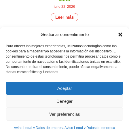
julio 22, 2026
Leer más
Gestionar consentimiento
CONTÁCTANOS
Camino de
Para ofrecer las mejores experiencias, utilizamos tecnologías como las
Productores
Aviso legal
Montemayor s/n
cookies para almacenar y/o acceder a la información del dispositivo. El
de
21800 Moguer.
Política de
consentimiento de estas tecnologías nos permitirá procesar datos como el
fresas,
Huelva ESPAÑA.
privacidad
comportamiento de navegación o las identificaciones únicas en este sitio.
frambuesas,
Canal de denuncias
No consentir o retirar el consentimiento, puede afectar negativamente a
arándanos
info@cunadeplatero.com
y
ciertas características y funciones.
+34 959 37 21
moras
desde
25
1988.
Aceptar
Calidad
MATERIALES
y
CORPORATIVOS
sostenibilidad
Denegar
Logotipo -
en
Dossier español -
cada
berry.
Ver preferencias
Dossier inglés
Aviso Legal y Datos de empresa
Aviso Legal y Datos de empresa