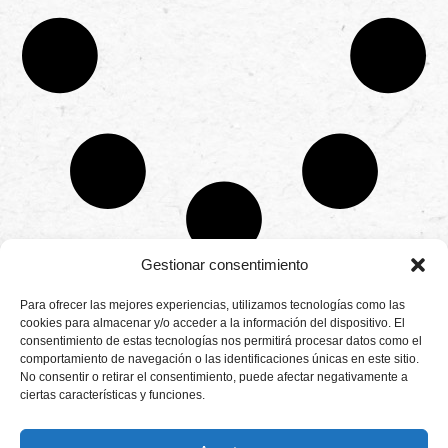
Gestionar consentimiento
CONTÁCTANOS
Para ofrecer las mejores experiencias, utilizamos tecnologías como las
Camino de
cookies para almacenar y/o acceder a la información del dispositivo. El
Productores
Aviso legal
Montemayor s/n
consentimiento de estas tecnologías nos permitirá procesar datos como el
de
21800 Moguer.
Política de
fresas,
comportamiento de navegación o las identificaciones únicas en este sitio.
Huelva ESPAÑA.
privacidad
frambuesas,
No consentir o retirar el consentimiento, puede afectar negativamente a
Canal de denuncias
arándanos
ciertas características y funciones.
info@cunadeplatero.com
Canal de denuncias
y
+34 959 37 21
moras
medio ambiente
desde
25