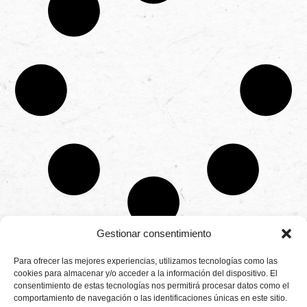
Gestionar consentimiento
CONTÁCTANOS
Para ofrecer las mejores experiencias, utilizamos tecnologías como las
Camino de
cookies para almacenar y/o acceder a la información del dispositivo. El
Productores
Aviso legal
Montemayor s/n
consentimiento de estas tecnologías nos permitirá procesar datos como el
de
21800 Moguer.
Política de
fresas,
comportamiento de navegación o las identificaciones únicas en este sitio.
Huelva ESPAÑA.
privacidad