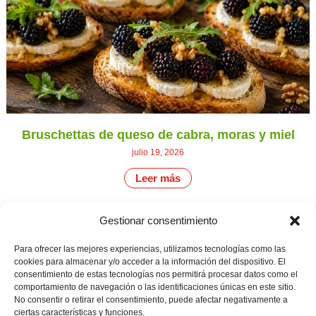
Bruschettas de queso de cabra, moras y miel
julio 19, 2026
Leer más
Gestionar consentimiento
CONTÁCTANOS
Camino de
Para ofrecer las mejores experiencias, utilizamos tecnologías como las
Productores
Aviso legal
Montemayor s/n
cookies para almacenar y/o acceder a la información del dispositivo. El
de
21800 Moguer.
Política de
consentimiento de estas tecnologías nos permitirá procesar datos como el
fresas,
Huelva ESPAÑA.
privacidad
comportamiento de navegación o las identificaciones únicas en este sitio.
frambuesas,
Canal de denuncias
No consentir o retirar el consentimiento, puede afectar negativamente a
arándanos
info@cunadeplatero.com
y
ciertas características y funciones.