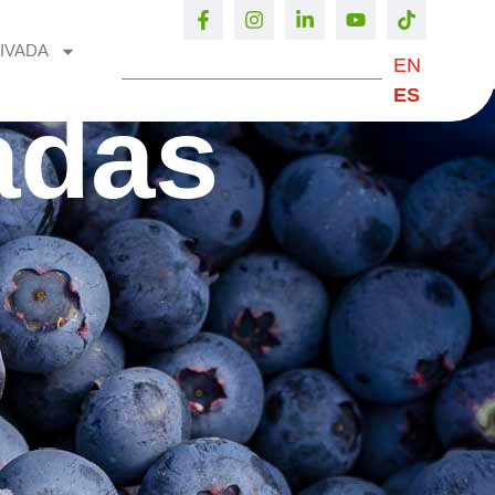
IVADA
EN
ES
adas