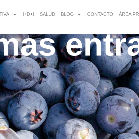
TIVA
I+D+I
SALUD
BLOG
CONTACTO
ÁREA PR
imas entr