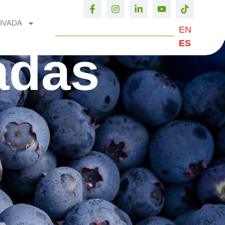
IVADA
EN
ES
adas