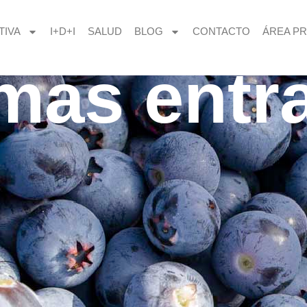
TIVA
I+D+I
SALUD
BLOG
CONTACTO
ÁREA PR
imas entr