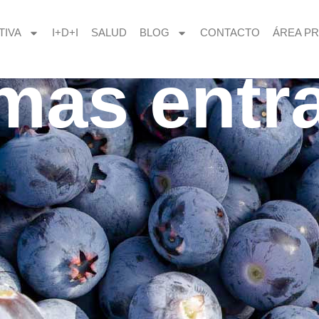
TIVA
I+D+I
SALUD
BLOG
CONTACTO
ÁREA PR
imas entr