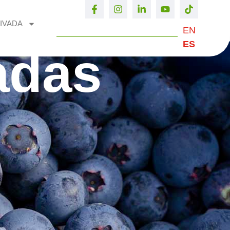
IVADA
EN
ES
adas