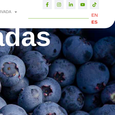
IVADA
EN
ES
adas