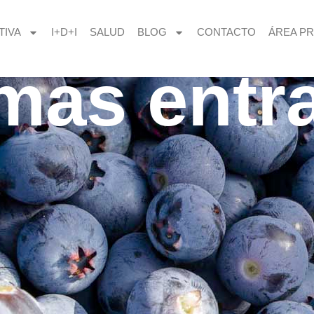
TIVA
I+D+I
SALUD
BLOG
CONTACTO
ÁREA PR
imas entr