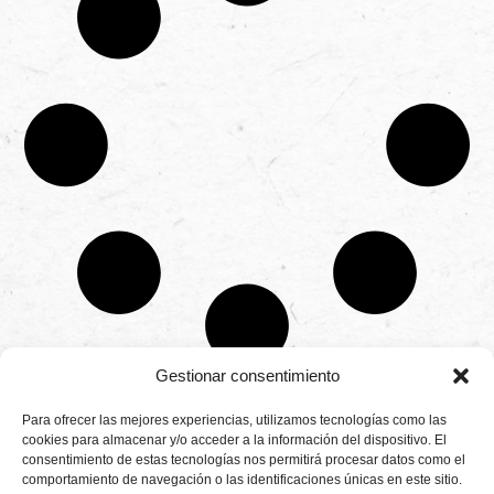
Gestionar consentimiento
CONTÁCTANOS
Para ofrecer las mejores experiencias, utilizamos tecnologías como las
Camino de
cookies para almacenar y/o acceder a la información del dispositivo. El
Productores
Aviso legal
Montemayor s/n
consentimiento de estas tecnologías nos permitirá procesar datos como el
de
21800 Moguer.
Política de
fresas,
comportamiento de navegación o las identificaciones únicas en este sitio.
Huelva ESPAÑA.
privacidad