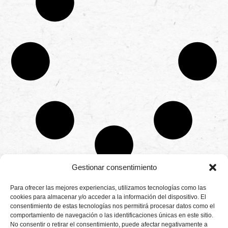
Gestionar consentimiento
CONTÁCTANOS
Para ofrecer las mejores experiencias, utilizamos tecnologías como las
Camino de
cookies para almacenar y/o acceder a la información del dispositivo. El
Productores
Aviso legal
Montemayor s/n
consentimiento de estas tecnologías nos permitirá procesar datos como el
de
21800 Moguer.
Política de
fresas,
comportamiento de navegación o las identificaciones únicas en este sitio.
Huelva ESPAÑA.
privacidad
frambuesas,
No consentir o retirar el consentimiento, puede afectar negativamente a